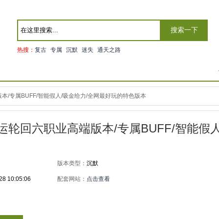
搜索一下
热搜：
复古
专属
沉默
迷失
通天之路
本/专属BUFF/智能假人/吸金给力/全网最好玩的特色版本
命运轮回六职业高端版本/专属BUFF/智能假
版本类型：
沉默
28 10:05:06
配套网站：
点击查看