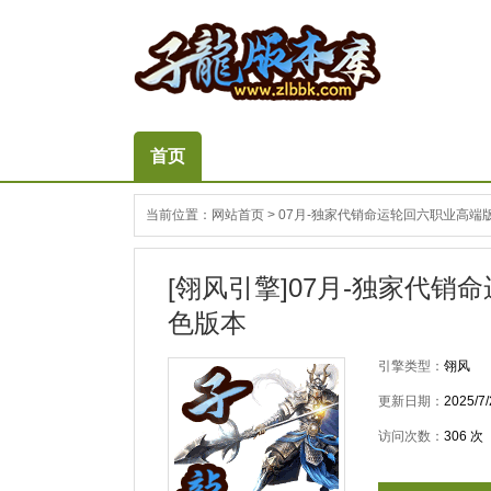
首页
当前位置：
网站首页
>
07月-独家代销命运轮回六职业高端版
[翎风引擎]07月-独家代销
色版本
引擎类型：
翎风
更新日期：
2025/7/
访问次数：
306
次