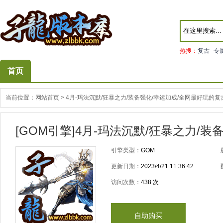
热搜：
复古
专
首页
当前位置：
网站首页
>
4月-玛法沉默/狂暴之力/装备强化/幸运加成/全网最好玩的复
[GOM引擎]4月-玛法沉默/狂暴之力/
引擎类型：
GOM
更新日期：
2023/4/21 11:36:42
访问次数：
438
次
自助购买